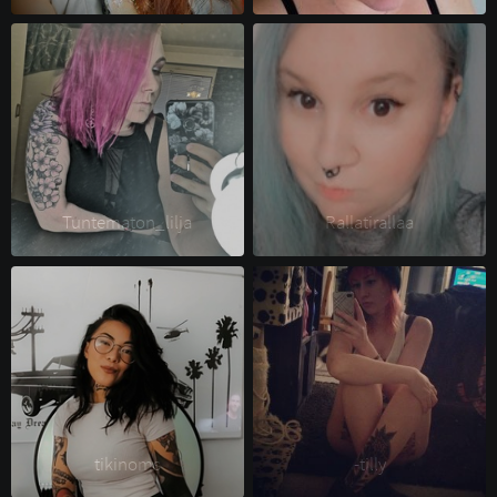
Tuntematon_lilja 
Rallatirallaa 
tikinoms 
-tilly 