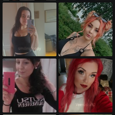
smilingloopy 
Elisabetth 
Cocoa^shake 
Veeruska92 