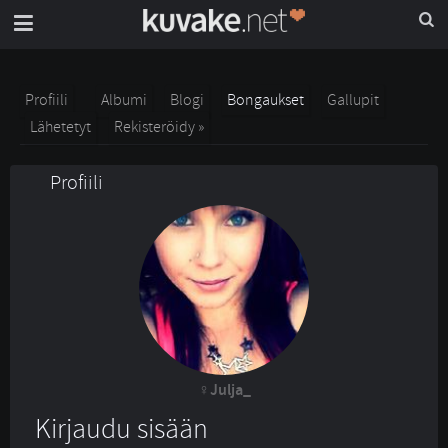
Profiili
Albumi
Blogi
Bongaukset
Gallupit
Lähetetyt
Rekisteröidy »
Profiili
Julja_
Kirjaudu sisään