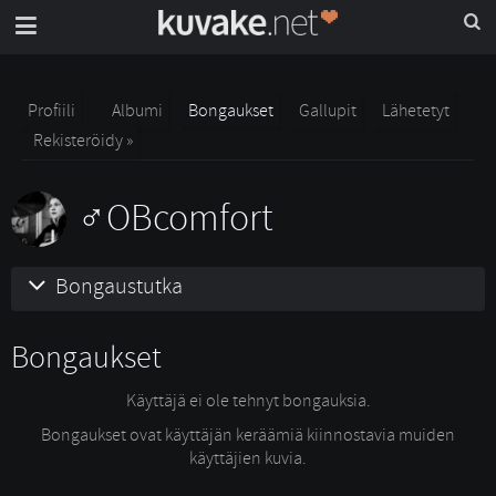
Profiili
Albumi
Bongaukset
Gallupit
Lähetetyt
Rekisteröidy »
OBcomfort
Bongaustutka
Bongaukset
Käyttäjä ei ole tehnyt bongauksia.
Bongaukset ovat käyttäjän keräämiä kiinnostavia muiden
käyttäjien kuvia.