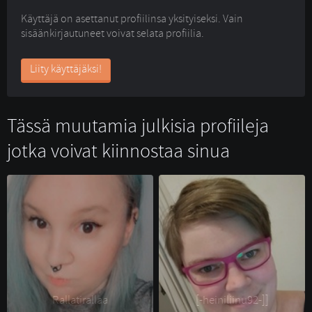
Käyttäjä on asettanut profiilinsa yksityiseksi. Vain
sisäänkirjautuneet voivat selata profiilia.
Liity käyttäjäksi!
Tässä muutamia julkisia profiileja
jotka voivat kiinnostaa sinua
Rallatirallaa 
[-heiniliinu92-]] 