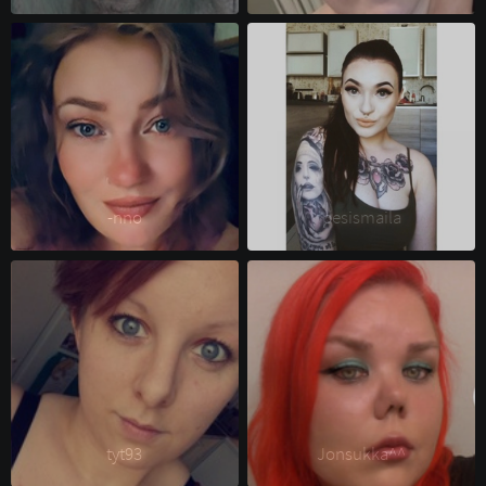
-nno 
pesismaila 
tyt93 
Jonsukka^^ 