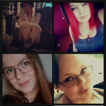
-tilly 
sallaaaaa 
Maarnie93 
__sintsuli__ 