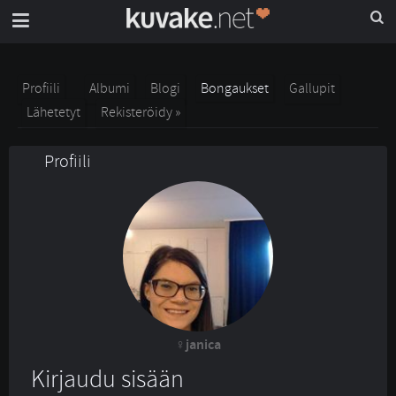
Profiili
Albumi
Blogi
Bongaukset
Gallupit
Lähetetyt
Rekisteröidy »
Profiili
janica
Kirjaudu sisään