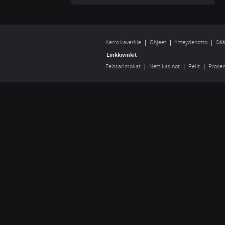
Kerro kaverille
Ohjeet
Yhteydenotto
Sää
Linkkivinkit
Feissarimokat
Nettikasinot
Pelit
Prosen