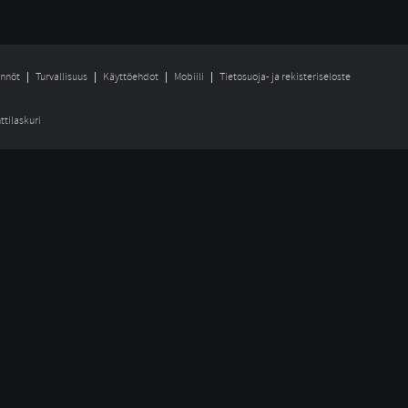
nnöt
Turvallisuus
Käyttöehdot
Mobiili
Tietosuoja- ja rekisteriseloste
ttilaskuri