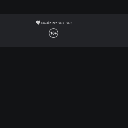
©
Kuvake.net 2004-2026.