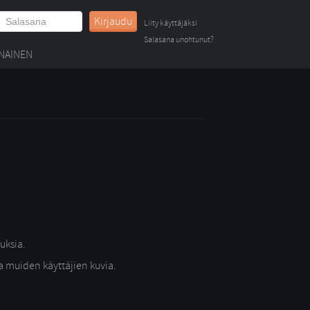
Kirjaudu
Liity käyttäjäksi
Salasana unohtunut?
NAINEN
uksia.
 muiden käyttäjien kuvia.