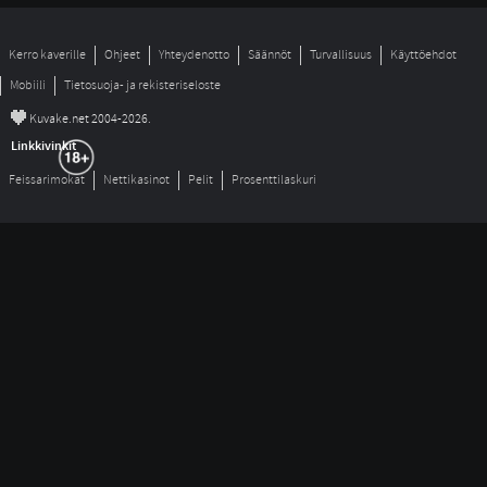
Kerro kaverille
Ohjeet
Yhteydenotto
Säännöt
Turvallisuus
Käyttöehdot
Mobiili
Tietosuoja- ja rekisteriseloste
©
Kuvake.net 2004-2026.
Linkkivinkit
Feissarimokat
Nettikasinot
Pelit
Prosenttilaskuri