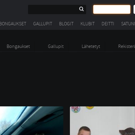
BONGAUKSET
GALLUPIT
BLOGIT
KLUBIT
DEITTI
SATUN
Bongaukset
Gallupit
Lähetetyt
Rekister