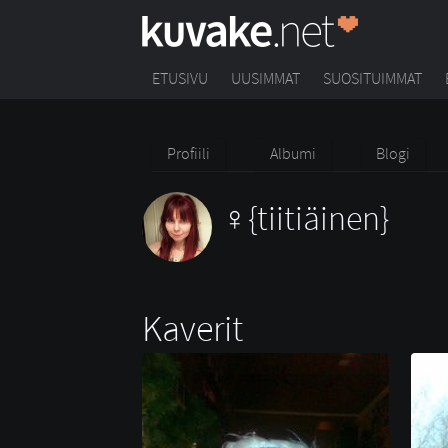
ETUSIVU
UUSIMMAT
SUOSITUIMMAT
Profiili
Albumi
Blogi
{tiitiäinen}
Kaverit