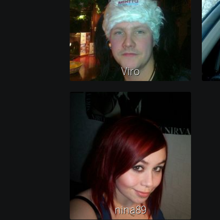
Viro 
nina89 