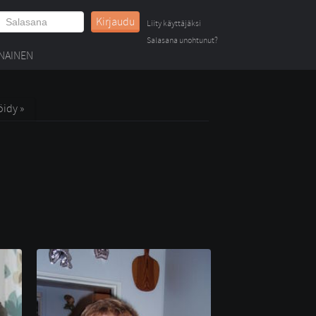
Kirjaudu
Liity käyttäjäksi
Salasana unohtunut?
NAINEN
öidy »