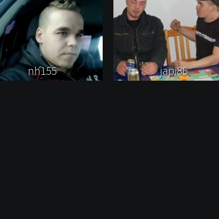
nh155 
japi86 