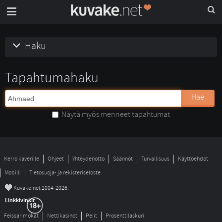
Haku
Tapahtumahaku
Hae
Näytä myös menneet tapahtumat
Kerro kaverille
Ohjeet
Yhteydenotto
Säännöt
Turvallisuus
Käyttöehdot
Mobiili
Tietosuoja- ja rekisteriseloste
©
Kuvake.net 2004-2026.
Linkkivinkit
Feissarimokat
Nettikasinot
Pelit
Prosenttilaskuri