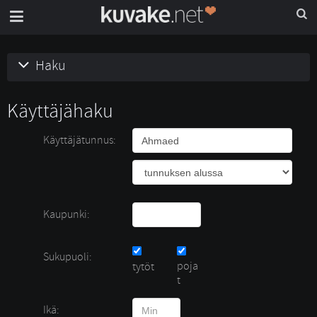
Haku
Käyttäjähaku
Käyttäjätunnus:
Kaupunki:
Sukupuoli:
poja
tytöt 
t
Ikä: