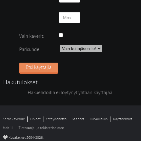
- 
Vain kaverit:
Parisuhde:
Etsi käyttäjiä
Hakutulokset
Hakuehdoilla ei löytynyt yhtään käyttäjää. 
Kerro kaverille
Ohjeet
Yhteydenotto
Säännöt
Turvallisuus
Käyttöehdot
Mobiili
Tietosuoja- ja rekisteriseloste
©
Kuvake.net 2004-2026.