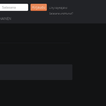
Kirjaudu
Liity käyttäjäksi
Salasana unohtunut?
NAINEN