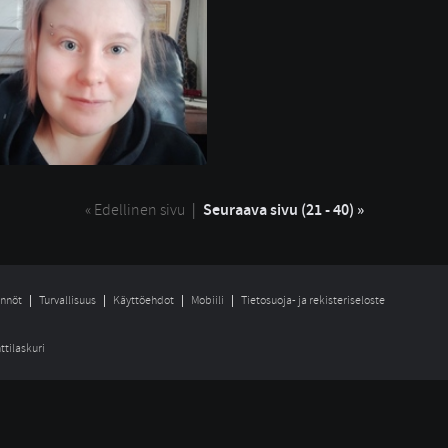
« Edellinen sivu
| 
Seuraava sivu (21 - 40) »
nnöt
Turvallisuus
Käyttöehdot
Mobiili
Tietosuoja- ja rekisteriseloste
ttilaskuri