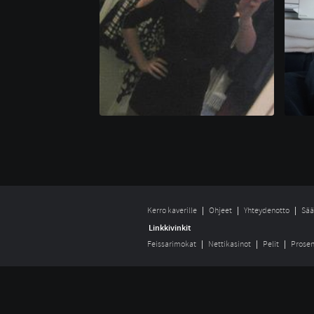
Kerro kaverille
Ohjeet
Yhteydenotto
Sää
Linkkivinkit
Feissarimokat
Nettikasinot
Pelit
Prosen