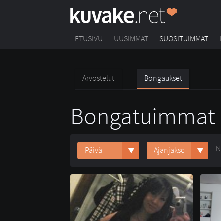
ETUSIVU
UUSIMMAT
SUOSITUIMMAT
Arvostelut
Bongaukset
Bongatuimmat 
N
Päivä
Ajanjakso