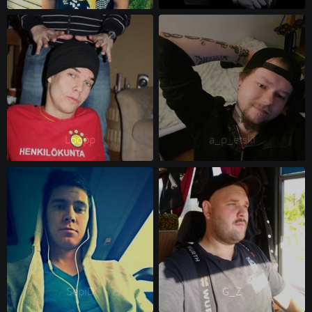
Loopp 
a_p_etski 
SepiD 
G_Z 