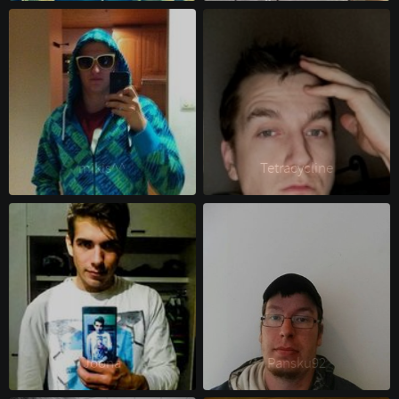
mikis^^ 
Tetracycline 
Joona 
Pansku92 