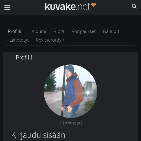
Profiili
Albumi
Blogi
Bongaukset
Gallupit
Lähetetyt
Rekisteröidy »
Profiili
[h3ngga]
Kirjaudu sisään