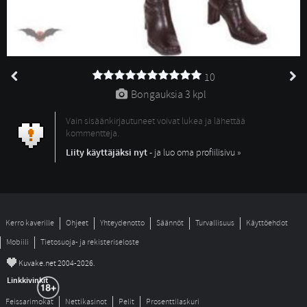
10
Bongauksia 
3 kpl
Vain sisäänkirjautuneet voivat lukea ja lähettää
kommentteja.
Liity käyttäjäksi nyt
- ja luo oma profiilisivu »
Kerro kaverille
Ohjeet
Yhteydenotto
Säännöt
Turvallisuus
Käyttöehdot
Mobiili
Tietosuoja- ja rekisteriseloste
©
Kuvake.net 2004-2026.
Linkkivinkit
Feissarimokat
Nettikasinot
Pelit
Prosenttilaskuri