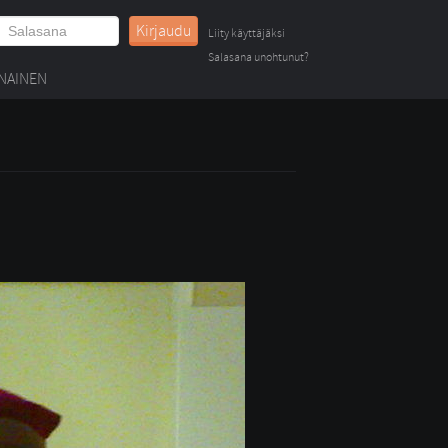
Kirjaudu
Liity käyttäjäksi
Salasana unohtunut?
NAINEN