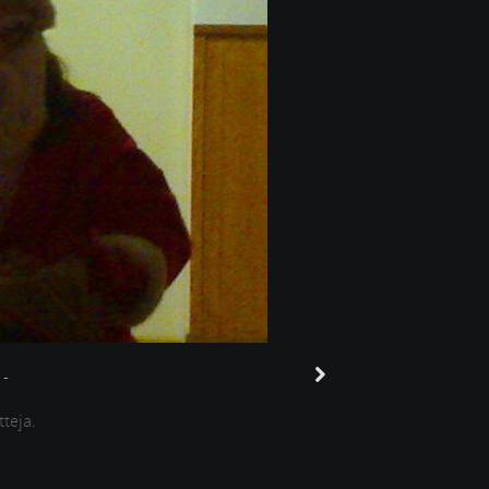
-
tteja.