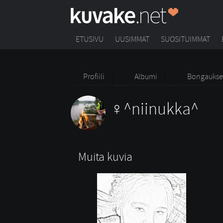
ETUSIVU
UUSIMMAT
SUOSITUIMMAT
Profiili
Albumi
Bongaukse
^niinukka^
Muita kuvia