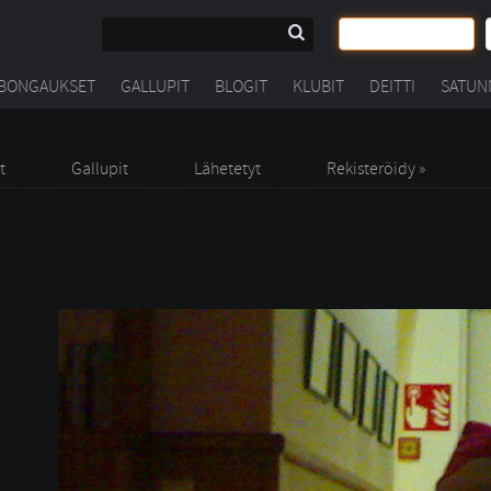
BONGAUKSET
GALLUPIT
BLOGIT
KLUBIT
DEITTI
SATUN
t
Gallupit
Lähetetyt
Rekisteröidy »