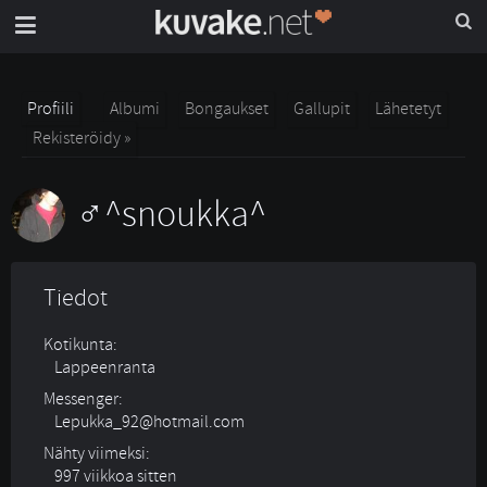
Profiili
Albumi
Bongaukset
Gallupit
Lähetetyt
Rekisteröidy »
^snoukka^
Tiedot
Kotikunta:
Lappeenranta
Messenger:
Lepukka_92@hotmail.com
Nähty viimeksi:
997 viikkoa sitten