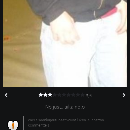
3,6
No just.. aika nolo
Vain sisäänkirjautuneet voivat lukea ja lähettää
kommentteja.