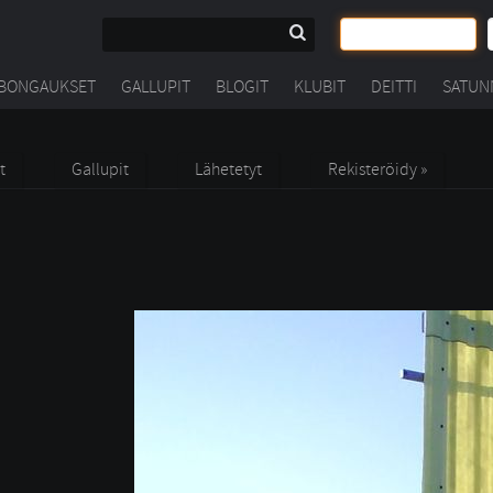
BONGAUKSET
GALLUPIT
BLOGIT
KLUBIT
DEITTI
SATUN
t
Gallupit
Lähetetyt
Rekisteröidy »