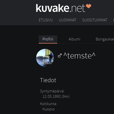
ETUSIVU
UUSIMMAT
SUOSITUIMMAT
Profiili
Albumi
Bongaukse
^temste^
Tiedot
Syntymäpäivä:
12.05.1992 (34v)
Kotikunta:
Kuopio