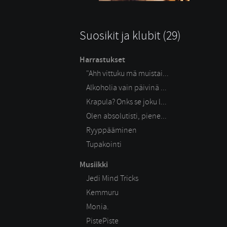
Suosikit ja klubit (29)
Harrastukset
"Ahh vittuku mä muistai...
Alkoholia vain päivinä ...
Krapula? Onks se joku l...
Olen absolutisti, piene...
Ryyppääminen
Tupakointi
Musiikki
Jedi Mind Tricks
Kemmuru
Monia.
PistePiste