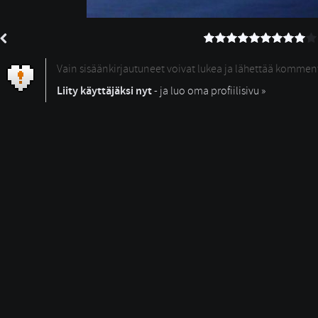
Vain sisäänkirjautuneet voivat lukea ja lähettää kommen
Liity käyttäjäksi nyt
- ja luo oma profiilisivu »