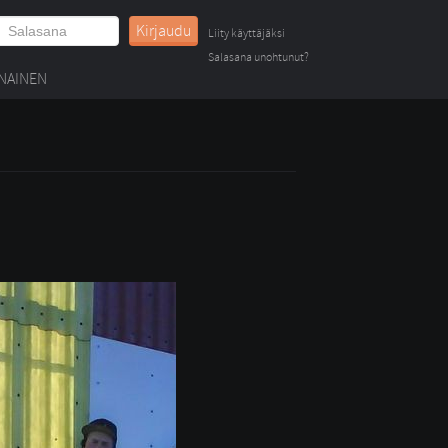
Kirjaudu
Liity käyttäjäksi
Salasana unohtunut?
NAINEN