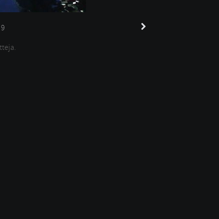
9
tteja.