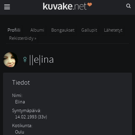
Profiili
Albumi
Bongaukset
Gallupit
Lähetetyt
Rekisteröidy »
||e|ina
Tiedot
Nimi:
Elina
Syntymäpäivä:
14.02.1993 (33v)
Kotikunta:
Oulu