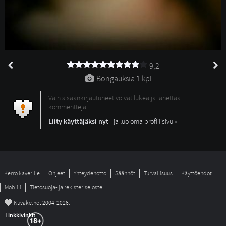
9,2
Bongauksia 
1 kpl
Vain sisäänkirjautuneet voivat lukea ja lähettää
kommentteja.
Liity käyttäjäksi nyt
- ja luo oma profiilisivu »
Kerro kaverille
Ohjeet
Yhteydenotto
Säännöt
Turvallisuus
Käyttöehdot
Mobiili
Tietosuoja- ja rekisteriseloste
©
Kuvake.net 2004-2026.
Linkkivinkit