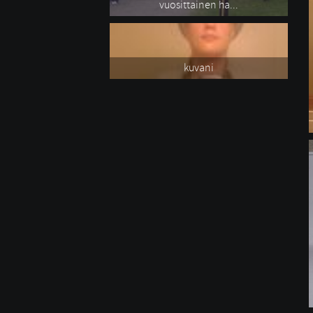
vuosittainen ha...
kuvani