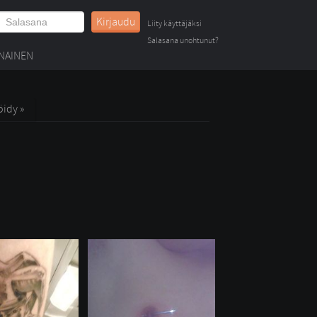
Kirjaudu
Liity käyttäjäksi
Salasana unohtunut?
NAINEN
öidy »