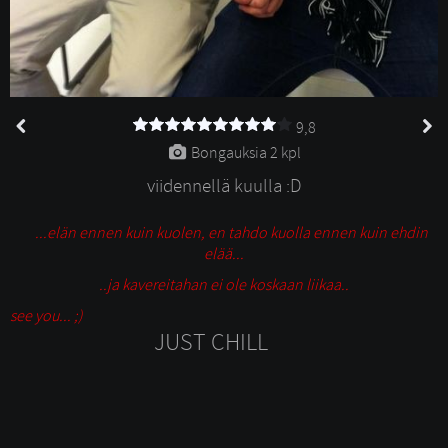
9,8
Bongauksia 
2 kpl
viidennellä kuulla :D
...elän ennen kuin kuolen, en tahdo kuolla ennen kuin ehdin
elää...
..ja kavereitahan ei ole koskaan liikaa..
see you... ;)
JUST CHILL