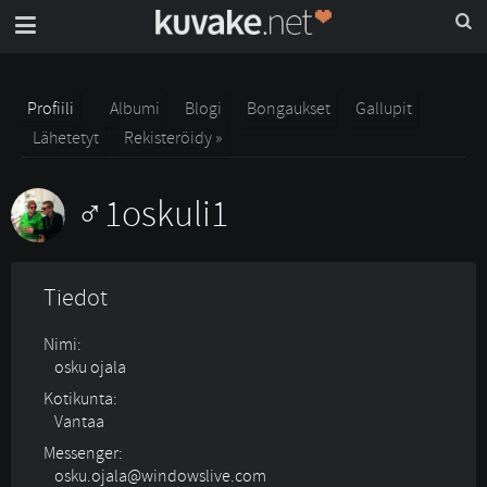
Profiili
Albumi
Blogi
Bongaukset
Gallupit
Lähetetyt
Rekisteröidy »
1oskuli1
Tiedot
Nimi:
osku ojala
Kotikunta:
Vantaa
Messenger:
osku.ojala@windowslive.com