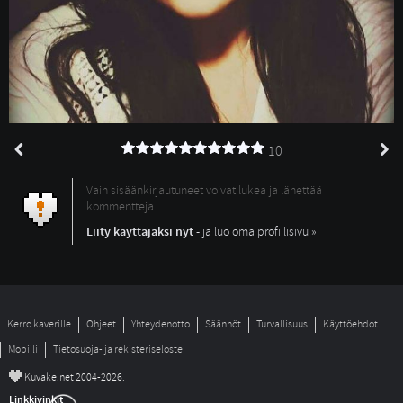
10
Vain sisäänkirjautuneet voivat lukea ja lähettää
kommentteja.
Liity käyttäjäksi nyt
- ja luo oma profiilisivu »
Kerro kaverille
Ohjeet
Yhteydenotto
Säännöt
Turvallisuus
Käyttöehdot
Mobiili
Tietosuoja- ja rekisteriseloste
©
Kuvake.net 2004-2026.
Linkkivinkit