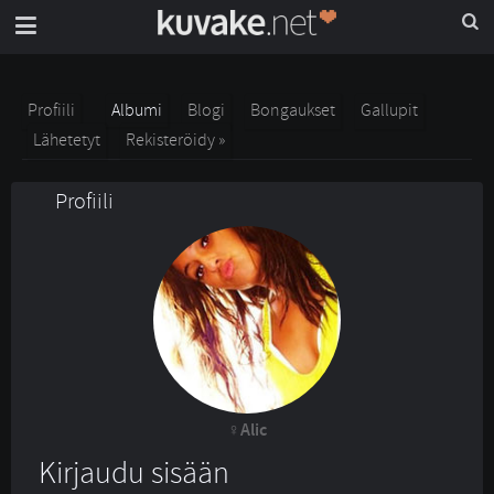
Profiili
Albumi
Blogi
Bongaukset
Gallupit
Lähetetyt
Rekisteröidy »
Profiili
Alic
Kirjaudu sisään