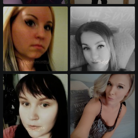
Kissanminttu 
^^He|d|^ 
norsku^^ 
anzu^-^ 