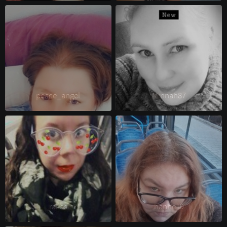
peace_angel 
Minnah87 
_rakas_ 
hanhe19 