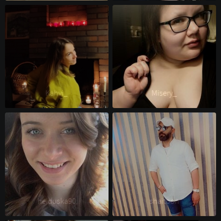
Kahvi_ 
Misery_ 
heiduska90 
shaitoon 