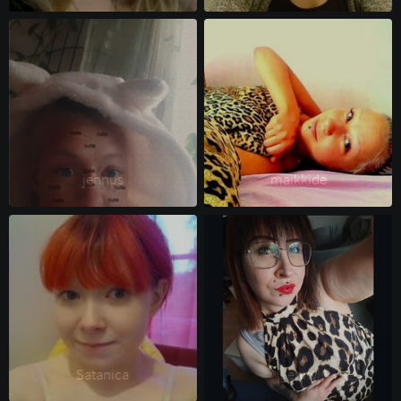
jennus 
maikkide 
Satanica 
^|Jenny|^ 