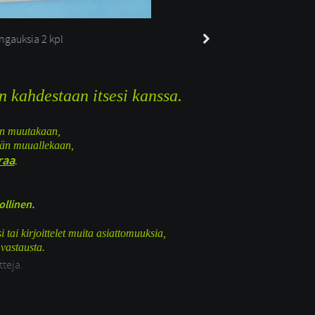
gauksia 
2 kpl
n kahdestaan itsesi kanssa.
ään muutakaan,
kään muuallekaan,
raa
.
ollinen.
 tai kirjoittelet muita asiattomuuksia,
 vastausta.
tteja.