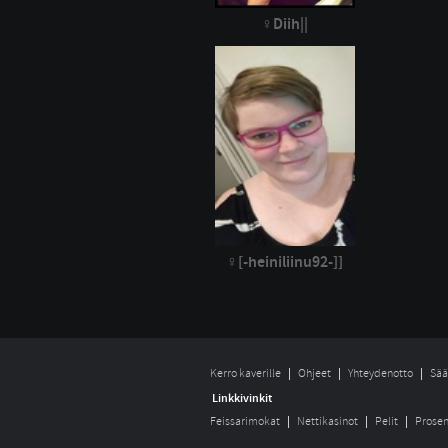
Diih||
[-heiniliinu92-]]
Kerro kaverille
Ohjeet
Yhteydenotto
Sää
Linkkivinkit
Feissarimokat
Nettikasinot
Pelit
Prosen