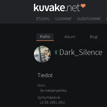
ETUSIVU
UUSIMMAT
SUOSITUIMMAT
Profiili
Albumi
Blogi
Dark_Silence
Tiedot
Nimi:
Se metsänpeikko.
Syntymäpäivä:
13.06.1991 (35v)