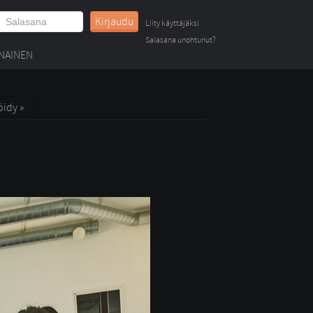
Kirjaudu
Liity käyttäjäksi
Salasana unohtunut?
NAINEN
öidy »