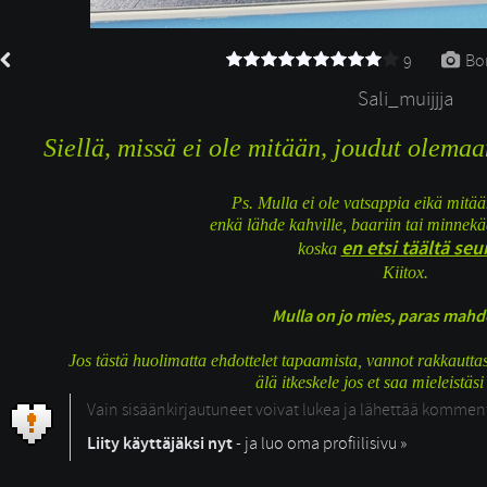
Bon
9
Sali_muijjja
Siellä, missä ei ole mitään, joudut olemaa
Ps. Mulla ei ole vatsappia eikä mit
enkä lähde kahville, baariin tai minne
en etsi täältä seu
koska
Kiitox.
Mulla on jo mies, paras mahd
Jos tästä huolimatta ehdottelet tapaamista, vannot rakkauttasi
älä itkeskele jos et saa mieleistäsi
Vain sisäänkirjautuneet voivat lukea ja lähettää kommen
Liity käyttäjäksi nyt
- ja luo oma profiilisivu »