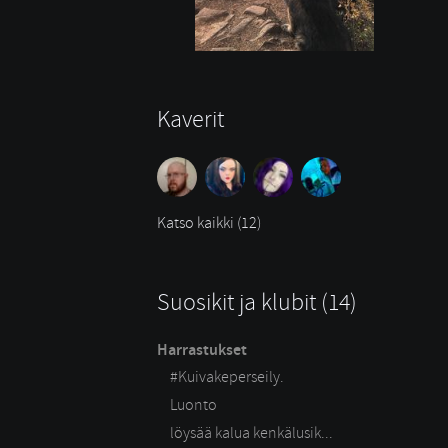
Kaverit
Katso kaikki (12)
Suosikit ja klubit (14)
Harrastukset
#Kuivakeperseily.
Luonto
löysää kalua kenkälusik...