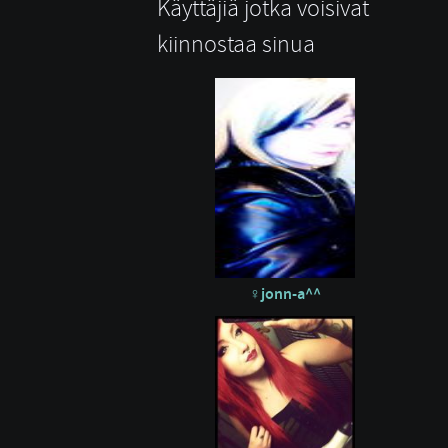
Käyttäjiä jotka voisivat
kiinnostaa sinua
jonn-a^^