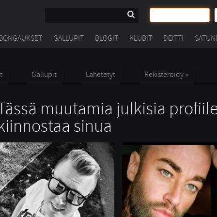
BONGAUKSET
GALLUPIT
BLOGIT
KLUBIT
DEITTI
SATUN
t
Gallupit
Lähetetyt
Rekisteröidy »
Tässä muutamia julkisia profiile
kiinnostaa sinua