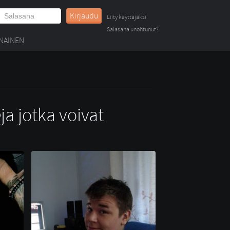
Kirjaudu
Liity käyttäjäksi
Salasana unohtunut?
NAINEN
ja jotka voivat