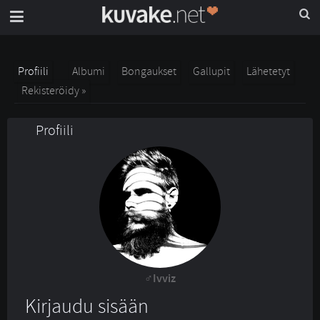
Profiili
Albumi
Bongaukset
Gallupit
Lähetetyt
Rekisteröidy »
Profiili
Ivviz
Kirjaudu sisään