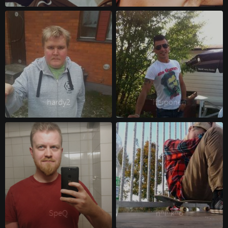
hardy2 
herponen 
SpeQ 
n^i^k^o 