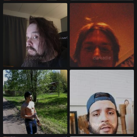
Jooonaa 
darkadie 
Smargihh 
h3hkolmosel 