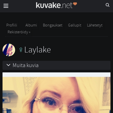
Profiili
Albumi
Bongaukset
Gallupit
Lähetetyt
Rekisteröidy »
Laylake
Muita kuvia