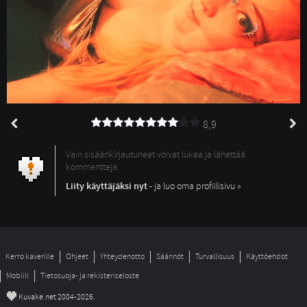
8,9
Vain sisäänkirjautuneet voivat lukea ja lähettää
kommentteja.
Liity käyttäjäksi nyt
- ja luo oma profiilisivu »
Kerro kaverille
Ohjeet
Yhteydenotto
Säännöt
Turvallisuus
Käyttöehdot
Mobiili
Tietosuoja- ja rekisteriseloste
©
Kuvake.net 2004-2026.