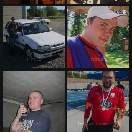
timo81 
_robben_ 
junski-81 
lentopallomestari08 