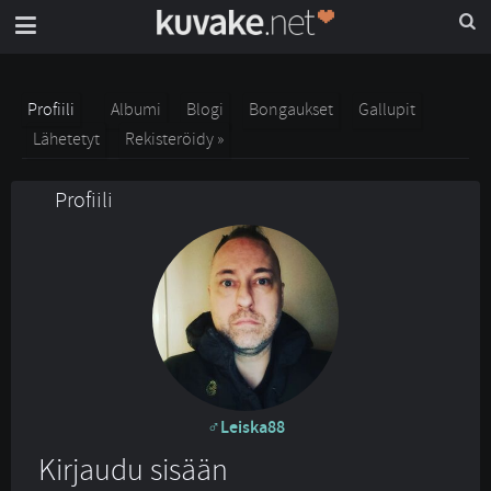
Profiili
Albumi
Blogi
Bongaukset
Gallupit
Lähetetyt
Rekisteröidy »
Profiili
Leiska88
Kirjaudu sisään