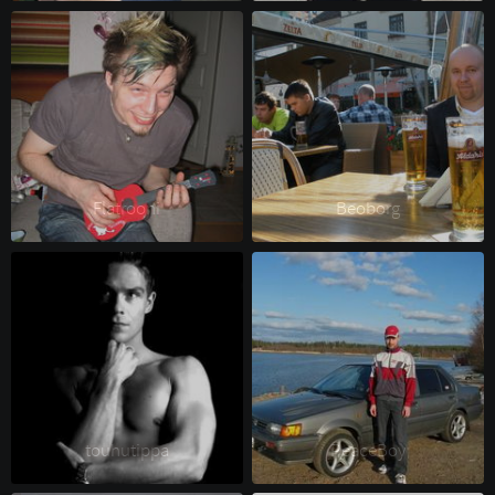
Flatrooni 
Beoborg 
touhutippa 
PeaceBoy 