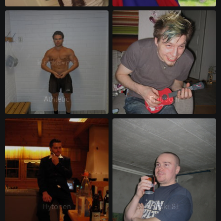
Athletic 
Flatrooni 
Hytonen 
junski-81 