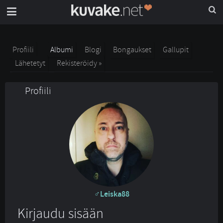
Profiili
Albumi
Blogi
Bongaukset
Gallupit
Lähetetyt
Rekisteröidy »
Profiili
Leiska88
Kirjaudu sisään