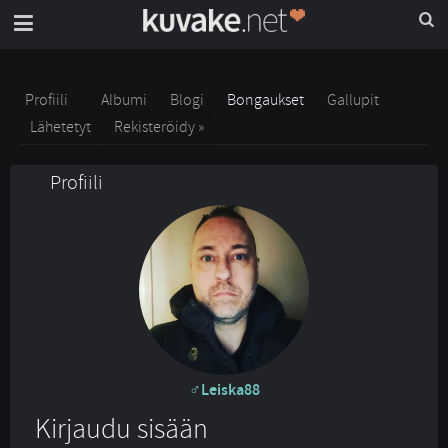
Profiili
Albumi
Blogi
Bongaukset
Gallupit
Lähetetyt
Rekisteröidy »
Profiili
Leiska88
Kirjaudu sisään