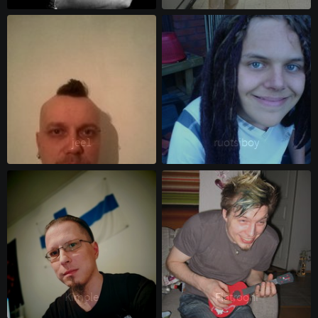
jee1 
ruotsiboy 
Kimple 
Flatrooni 