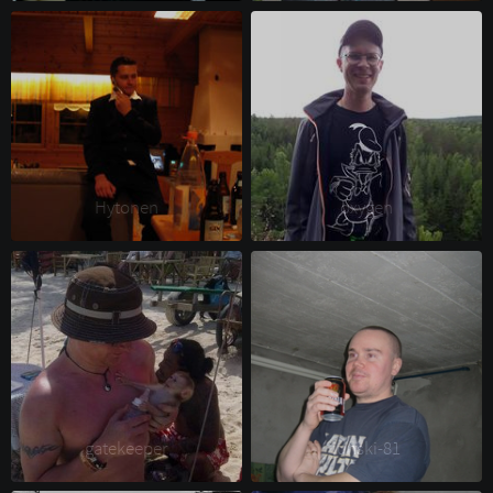
Hytonen 
oxygen 
gatekeeper 
junski-81 