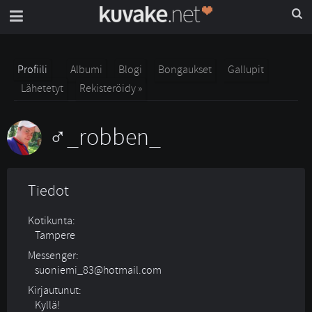
Profiili
Albumi
Blogi
Bongaukset
Gallupit
Lähetetyt
Rekisteröidy »
_robben_
Tiedot
Kotikunta:
Tampere
Messenger:
suoniemi_83@hotmail.com
Kirjautunut:
Kyllä!