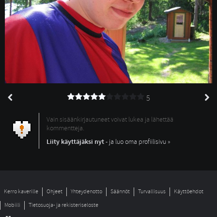
5
Vain sisäänkirjautuneet voivat lukea ja lähettää
kommentteja.
Liity käyttäjäksi nyt
- ja luo oma profiilisivu »
Kerro kaverille
Ohjeet
Yhteydenotto
Säännöt
Turvallisuus
Käyttöehdot
Mobiili
Tietosuoja- ja rekisteriseloste