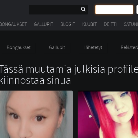
BONGAUKSET
GALLUPIT
BLOGIT
KLUBIT
DEITTI
SATUN
Bongaukset
Gallupit
Lähetetyt
Rekister
Tässä muutamia julkisia profiile
kiinnostaa sinua