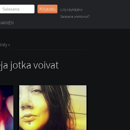
Kirjaudu
Liity käyttäjäksi
Salasana unohtunut?
NAINEN
öidy »
ja jotka voivat