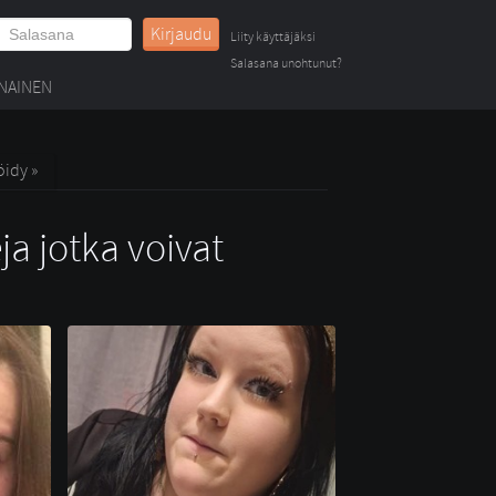
Kirjaudu
Liity käyttäjäksi
Salasana unohtunut?
NAINEN
öidy »
ja jotka voivat