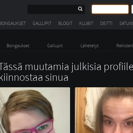
BONGAUKSET
GALLUPIT
BLOGIT
KLUBIT
DEITTI
SATUN
Bongaukset
Gallupit
Lähetetyt
Rekister
Tässä muutamia julkisia profiile
kiinnostaa sinua