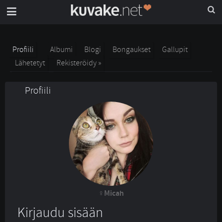
Profiili
Albumi
Blogi
Bongaukset
Gallupit
Lähetetyt
Rekisteröidy »
Profiili
Micah
Kirjaudu sisään