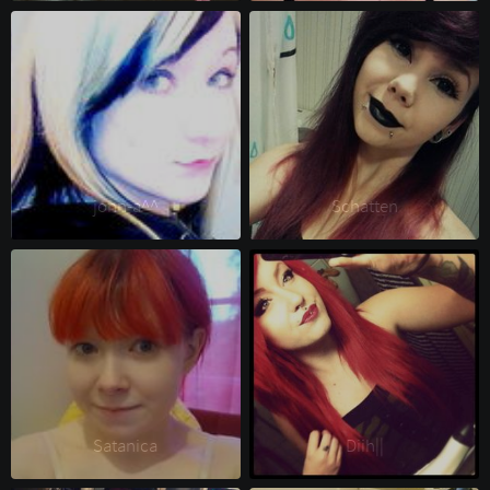
jonn-a^^ 
Schatten 
Satanica 
Diih|| 