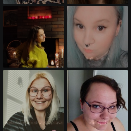
Kahvi_ 
Rallatirallaa 
brekukylmiömättötyttöystävä 
metalgirl 