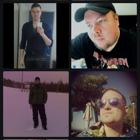
Joonanzo 
denigrate 
_janne^ 
tigruuh 