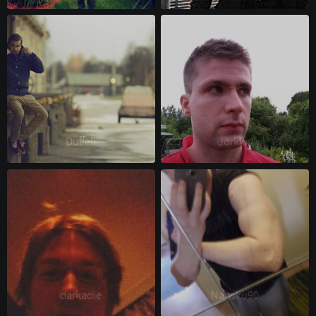
Duffeli 
Jorkkis 
darkadie 
Nansku90 