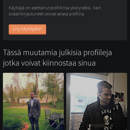
Käyttäjä on asettanut profiilinsa yksityiseksi. Vain
sisäänkirjautuneet voivat selata profiilia.
Liity käyttäjäksi!
Tässä muutamia julkisia profiileja
jotka voivat kiinnostaa sinua
samir7 
jamppa89 