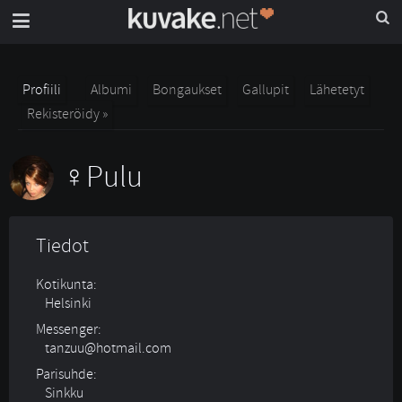
Profiili
Albumi
Bongaukset
Gallupit
Lähetetyt
Rekisteröidy »
Pulu
Tiedot
Kotikunta:
Helsinki
Messenger:
tanzuu@hotmail.com
Parisuhde:
Sinkku 