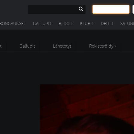
BONGAUKSET
GALLUPIT
BLOGIT
KLUBIT
DEITTI
SATUN
t
Gallupit
Lähetetyt
Rekisteröidy »