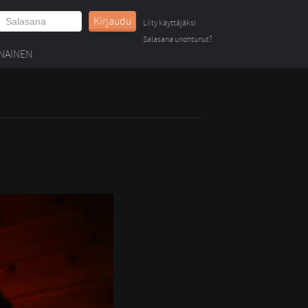
Kirjaudu
Liity käyttäjäksi
Salasana unohtunut?
NAINEN