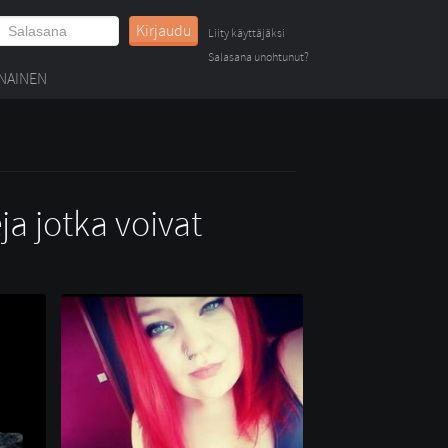
Kirjaudu
Liity käyttäjäksi
Salasana unohtunut?
NAINEN
ja jotka voivat