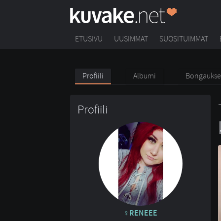
ETUSIVU
UUSIMMAT
SUOSITUIMMAT
Profiili
Albumi
Bongaukse
Profiili
RENEEE