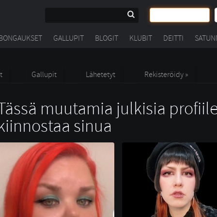
BONGAUKSET
GALLUPIT
BLOGIT
KLUBIT
DEITTI
SATUN
t
Gallupit
Lähetetyt
Rekisteröidy »
Tässä muutamia julkisia profiile
kiinnostaa sinua