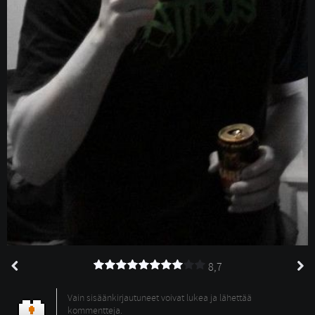
8,7
Vain sisäänkirjautuneet voivat lukea ja lähettää
kommentteja.