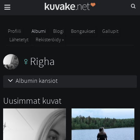
Profiili
Albumi
Blogi
Bongaukset
Gallupit
Lähetetyt
Rekisteröidy »
Righa
Albumin kansiot
Uusimmat kuvat