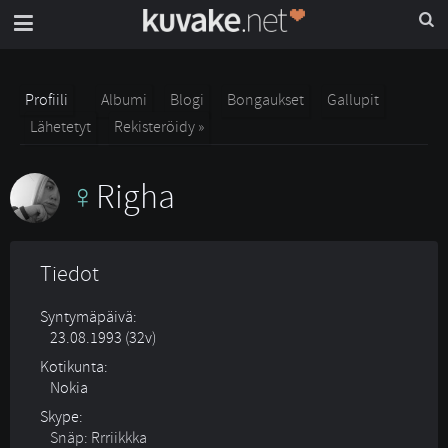
Profiili
Albumi
Blogi
Bongaukset
Gallupit
Lähetetyt
Rekisteröidy »
Righa
Tiedot
Syntymäpäivä:
23.08.1993 (32v)
Kotikunta:
Nokia
Skype:
Snäp: Rrriikkka