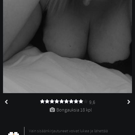
9,6
Bongauksia 
18 kpl
Vain sisäänkirjautuneet voivat lukea ja lähettää