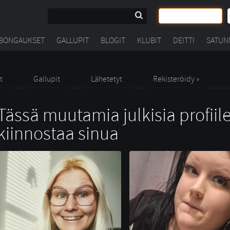
BONGAUKSET
GALLUPIT
BLOGIT
KLUBIT
DEITTI
SATUN
t
Gallupit
Lähetetyt
Rekisteröidy »
Tässä muutamia julkisia profiile
kiinnostaa sinua