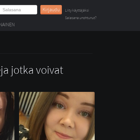
Kirjaudu
Liity käyttäjäksi
Salasana unohtunut?
NAINEN
ja jotka voivat