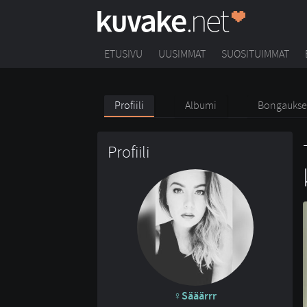
ETUSIVU
UUSIMMAT
SUOSITUIMMAT
Profiili
Albumi
Bongaukse
Profiili
Sääärrr