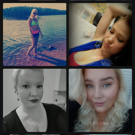
jesuee 
saraman 
Tiinu-_- 
elluaaw 