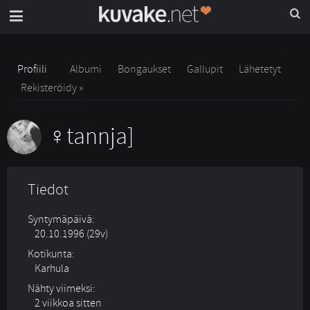
Profiili
Albumi
Bongaukset
Gallupit
Lähetetyt
Rekisteröidy »
tannja]
Tiedot
Syntymäpäivä:
20.10.1996 (29v)
Kotikunta:
Karhula
Nähty viimeksi:
2 viikkoa sitten