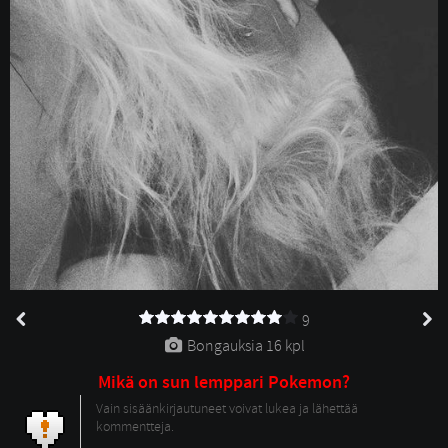
9
Bongauksia 
16 kpl
Mikä on sun lemppari Pokemon?
Vain sisäänkirjautuneet voivat lukea ja lähettää
kommentteja.