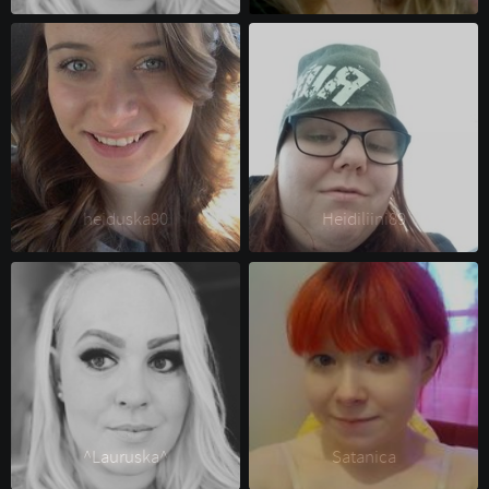
heiduska90 
Heidiliini89 
^Lauruska^ 
Satanica 