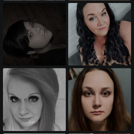
Kasl 
Mexa^ 
kasei 
Ida003 