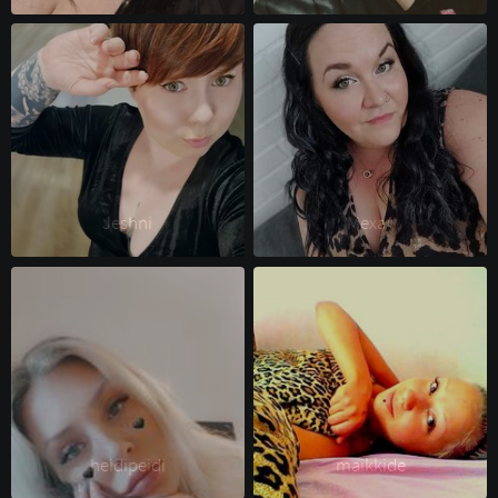
Jeshni 
Mexa^ 
heidipeidi 
maikkide 