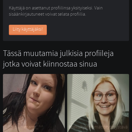
Käyttäjä on asettanut profiilinsa yksityiseksi. Vain
sisäänkirjautuneet voivat selata profiilia.
Liity käyttäjäksi!
Tässä muutamia julkisia profiileja
jotka voivat kiinnostaa sinua
marre_^^ 
brekukylmiömättötyttöystävä 