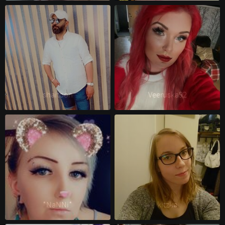
shaitoon 
Veeruska92 
*NaNNi* 
kitzka 