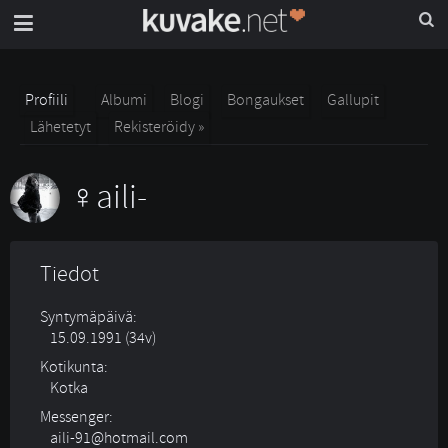
Profiili
Albumi
Blogi
Bongaukset
Gallupit
Lähetetyt
Rekisteröidy »
aili-
Tiedot
Syntymäpäivä:
15.09.1991 (34v)
Kotikunta:
Kotka
Messenger:
aili-91@hotmail.com