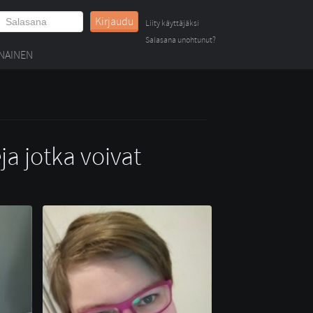
Kirjaudu
Liity käyttäjäksi
Salasana unohtunut?
NAINEN
ja jotka voivat