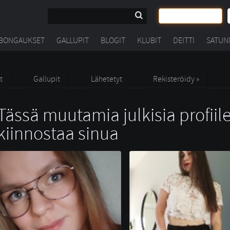
BONGAUKSET
GALLUPIT
BLOGIT
KLUBIT
DEITTI
SATUN
t
Gallupit
Lähetetyt
Rekisteröidy »
Tässä muutamia julkisia profiile
kiinnostaa sinua