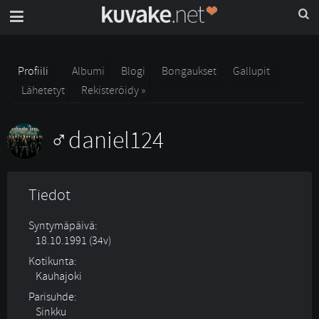
Profiili
Albumi
Blogi
Bongaukset
Gallupit
Lähetetyt
Rekisteröidy »
daniel124
Tiedot
Syntymäpäivä:
18.10.1991 (34v)
Kotikunta:
Kauhajoki
Parisuhde:
Sinkku 