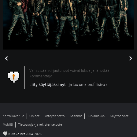
Vain sisäänkirjautuneet voivat lukea ja lähettää
kommentteja.
Liity käyttäjäksi nyt
- ja luo oma profiilisivu »
Kerro kaverille
Ohjeet
Yhteydenotto
Säännöt
Turvallisuus
Käyttöehdot
Mobiili
Tietosuoja- ja rekisteriseloste
©
Kuvake.net 2004-2026.