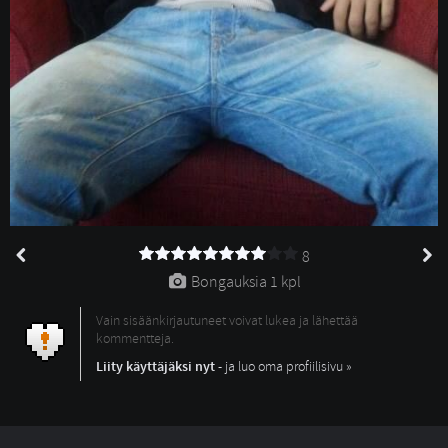
8
Bongauksia 
1 kpl
Vain sisäänkirjautuneet voivat lukea ja lähettää
kommentteja.
Liity käyttäjäksi nyt
- ja luo oma profiilisivu »