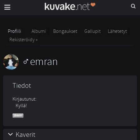
Profiili
Albumi
Bongaukset
Gallupit
Lähetetyt
Rekisteröidy »
emran
Tiedot
Kirjautunut:
Kyllä!
Kaverit