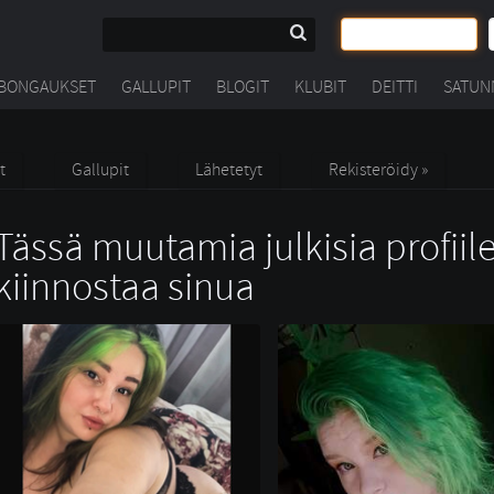
BONGAUKSET
GALLUPIT
BLOGIT
KLUBIT
DEITTI
SATUN
t
Gallupit
Lähetetyt
Rekisteröidy »
Tässä muutamia julkisia profiile
kiinnostaa sinua