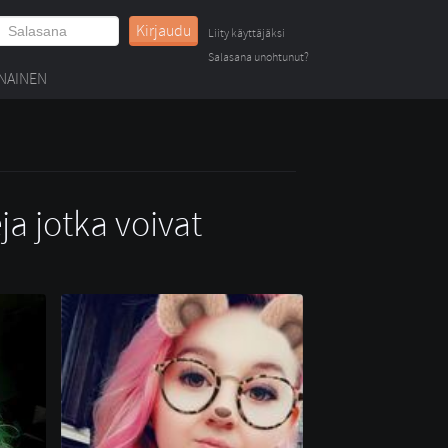
Kirjaudu
Liity käyttäjäksi
Salasana unohtunut?
NAINEN
ja jotka voivat