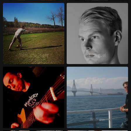
Toni_the_tiger 
Elmiguel 
Voice 
Andrew 