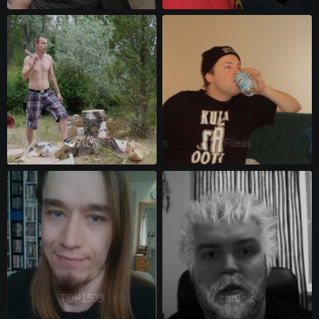
Soft85 
Fileas 
TOP1503 
chr0nic 